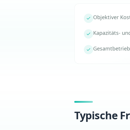
Objektiver Ko
Kapazitäts- un
Gesamtbetriebs
Typische F