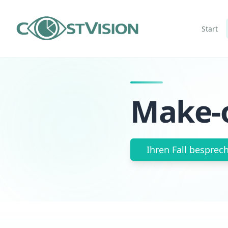
Start
Make-o
Ihren Fall besprec